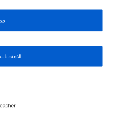
محت
الامتحانا
Teacher