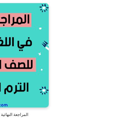
المراجعة النهائية انجليزي 1 ثانوي ا