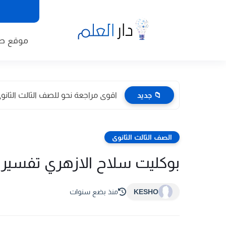
موقع طا
📁 جديد
اقوى مراجعة نحو للصف الثالث الثانوى 2026 pdf اعداد توجيه
الصف الثالث الثانوى
بوكليت سلاح الازهري تفسير وقرا
KESHO
منذ بضع سنوات