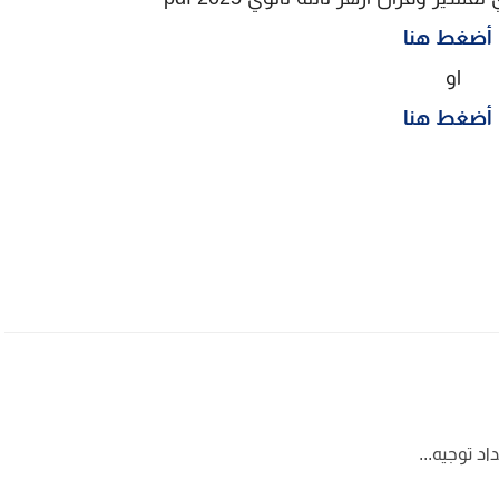
أضغط هنا
او
أضغط هنا