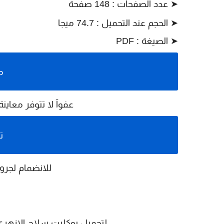
➤
عدد الصفحات : 148 صفحة
➤
الحجم عند التحميل : 74.7 ميجا
➤
الصيغة : PDF
م
عفوآ لا تتوفر معاين
ت
للانضمام لجروب
لتحميل
بوكليت سلاح الازهري تفسي