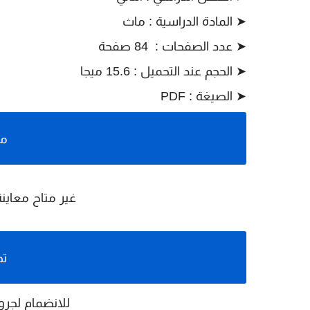
➤ المادة الدراسية : ماث
➤ عدد الصفحات : 84 صفحة
➤ الحجم عند التحميل : 15.6 ميجا
➤ الصيغة : PDF
مع
غير متاح معاين
تح
للانضمام لجرو