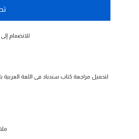
تح
للانضمام إلى
ملا