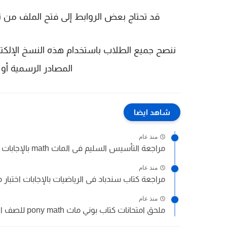
قد تحتاج بعض الروابط إلى فتح الملف من تط
ننصح جميع الطلاب باستخدام هذه النسخ الإلكتر
المصادر الرسمية أو
شاهد ايضا
منذ عام
مراجعة التأسيس السليم فى الماث math بالإجابات اختبار مارس للصف...
منذ عام
مراجعة كتاب سندباد فى الرياضيات بالإجابات اختبار
منذ عام
ملحق امتحانات كتاب بوني ماث pony math للصف الاول الابتدائي...