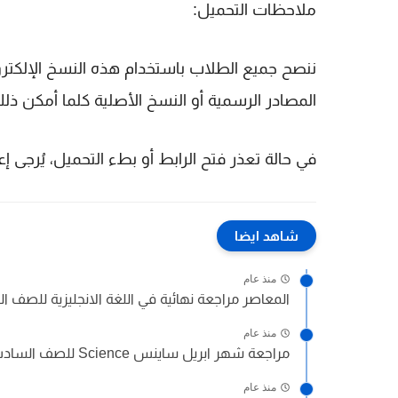
ملاحظات التحميل:
ننصح جميع الطلاب باستخدام هذه النسخ الإلكترو
المصادر الرسمية أو النسخ الأصلية كلما أمكن ذل
في حالة تعذر فتح الرابط أو بطء التحميل، يُرجى 
شاهد ايضا
منذ عام
المعاصر مراجعة نهائية في اللغة الانجليزية للصف الس
منذ عام
مراجعة شهر ابريل ساينس Science للصف السادس الابتدائى لغات الترم...
منذ عام