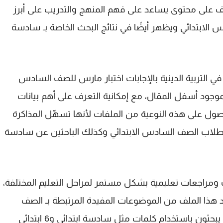
ملف على محتوى يساعد على فهم المنهج والتدريب على أبرز
 الابتدائي
ويظهر أيضًا في نتائج البحث الخاصة بـ
سادسة
في التربية الدينية بالإجابات اختبار مارس للصف السادس
وجود أسفل المقال، مع إمكانية التعرف على أهم بيانات
صول على هذه النوعية من الملفات لأنها تسهّل المذاكرة
لطلاب
الصف السادس الابتدائي
وكذلك الباحثين عن
سادسة
مراجعات تعليمية بشكل مستمر لمراحل التعليم المختلفة،
ُعد هذا الملف من الموضوعات المفيدة المرتبطة بـ
الصف
 يبحثون باستخدام كلمات مثل
سادسة ابتدائي
و
6 ابتدائي