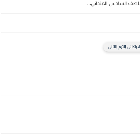
للصف السادس الابتدائي...
دائى الترم الثانى