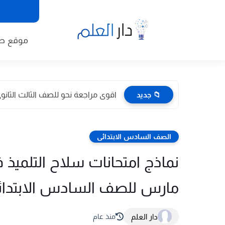
موقع طا
📁 جديد
اقوى مراجعة نحو للصف الثالث الثانوى 2026 pdf اعداد توجيه
الصف السادس الابتدائى
نماذج امتحانات سلاح التلميذ في 
مارس للصف السادس الابتدائي الترم 
دار العلم
منذ عام