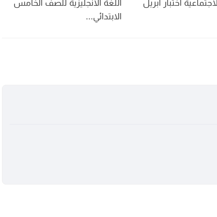
اجتماعية اختبار ابريل
اللغة الانجليزية للصف الخامس
الابتدائي...