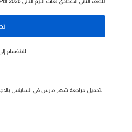
للصف الثاني الاعدادي لغات الترم الثانى 2026 Pdf اعداد د/داليا نجيب
تح
للانضمام إلى