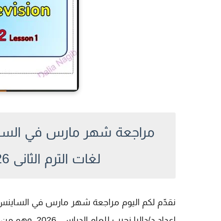
مراجعة شهر مارس في الساين
لغات الترم الثانى 2026 Pdf اعداد د/داليا نجيب
نقدّم لكم اليوم
اعداد د/داليا نجيب
للعام الدراسي